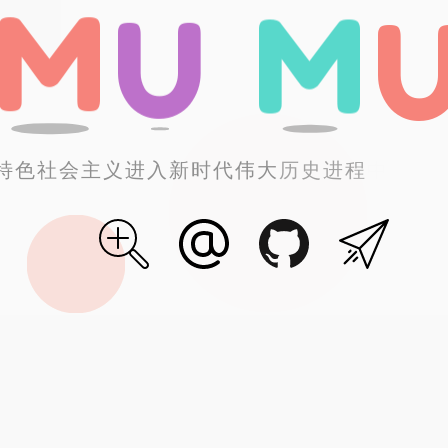
M
M
U
特色
社会主义
进入
新时代
伟大
历史进程
中